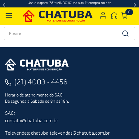
Use o cupom "BEMVINDO10" na sua 1ª compra no site
0
Buscar
(21) 4003 - 4456
Horário de atendimento do SAC:
De segunda à Sábado de 8h às 18h.
SAC:
contato@chatuba.com.br
Televendas: chatuba.televendas@chatuba.com.br