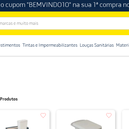
 o cupom "BEMVINDO10" na sua 1ª compra no
rcas e muito mais
estimentos
Tintas e Impermeabilizantes
Louças Sanitárias
Materi
Produtos