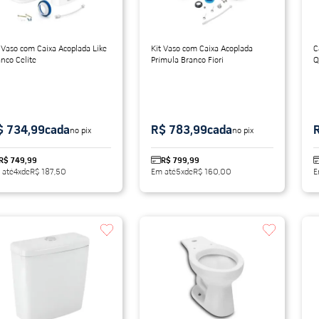
 Vaso com Caixa Acoplada Like
Kit Vaso com Caixa Acoplada
C
nco Celite
Prímula Branco Fiori
Q
B
$ 734,99
cada
R$ 783,99
cada
no pix
no pix
R$ 749,99
R$ 799,99
 até
4
x
de
R$ 187,50
Em até
5
x
de
R$ 160,00
E