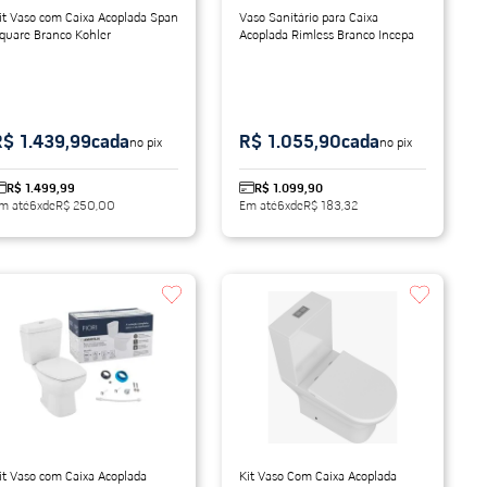
it Vaso com Caixa Acoplada Span
Vaso Sanitário para Caixa
quare Branco Kohler
Acoplada Rimless Branco Incepa
R$ 1.439,99
cada
R$ 1.055,90
cada
no pix
no pix
R$ 1.499,99
R$ 1.099,90
m até
6
x
de
R$ 250,00
Em até
6
x
de
R$ 183,32
it Vaso com Caixa Acoplada
Kit Vaso Com Caixa Acoplada