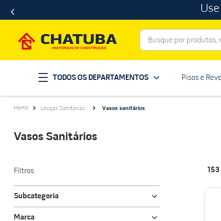
Use
Busque por produtos, ma
Termos mais buscados
TODOS OS DEPARTAMENTOS
Pisos e Rev
porcelanato
1
º
telha
2
º
Louças Sanitárias
Vasos sanitários
revestimento
3
º
porta
4
º
Vasos Sanitários
tinta
5
º
massa corrida
6
º
153
Filtros
chuveiro
7
º
Subcategoria
vaso sanitário
8
º
Kit Vaso
telhas
Marca
9
º