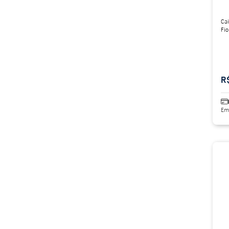
Cai
Fio
R
Em