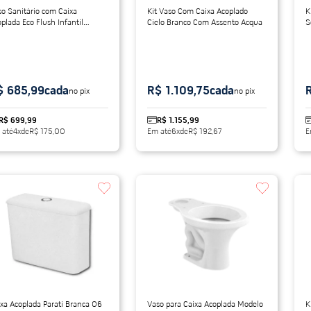
o Sanitário com Caixa
Kit Vaso Com Caixa Acoplado
K
plada Eco Flush Infantil
Cielo Branco Com Assento Acqua
S
nco Celite
$ 685,99
cada
R$ 1.109,75
cada
no pix
no pix
R$ 699,99
R$ 1.155,99
 até
4
x
de
R$ 175,00
Em até
6
x
de
R$ 192,67
E
xa Acoplada Parati Branca 06
Vaso para Caixa Acoplada Modelo
K