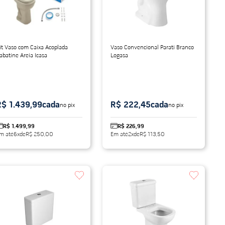
it Vaso com Caixa Acoplada
Vaso Convencional Parati Branco
abatine Areia Icasa
Logasa
R$ 1.439,99
cada
R$ 222,45
cada
no pix
no pix
R$ 1.499,99
R$ 226,99
m até
6
x
de
R$ 250,00
Em até
2
x
de
R$ 113,50