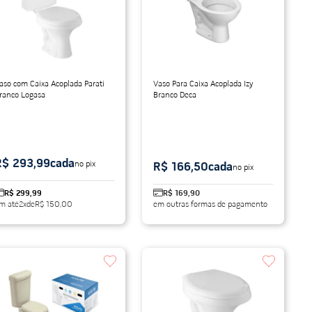
aso com Caixa Acoplada Parati
Vaso Para Caixa Acoplada Izy
ranco Logasa
Branco Deca
R$ 293,99
cada
no pix
R$ 166,50
cada
no pix
R$ 299,99
R$ 169,90
m até
2
x
de
R$ 150,00
em outras formas de pagamento