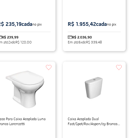
R$ 235,19
cada
R$ 1.955,42
cada
no pix
no pix
R$ 239,99
R$ 2.036,90
m até
2
x
de
R$ 120,00
Em até
6
x
de
R$ 339,48
aso Para Caixa Acoplada Luna
Caixa Acoplada Dual
ranco Lorenzetti
Fast/Spot/Rav/Aspen/Izy Branco
Deca