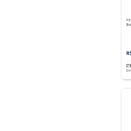
Kit
Bra
R
Em