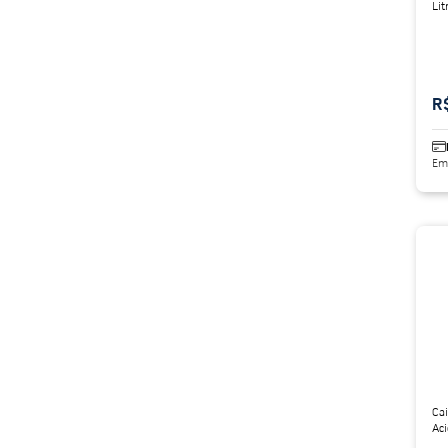
Lit
R
Em
Cai
Ac