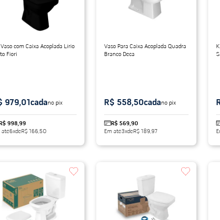
 Vaso com Caixa Acoplada Lírio
Vaso Para Caixa Acoplada Quadra
K
to Fiori
Branco Deca
S
$ 979,01
cada
R$ 558,50
cada
no pix
no pix
R$ 998,99
R$ 569,90
 até
6
x
de
R$ 166,50
Em até
3
x
de
R$ 189,97
E