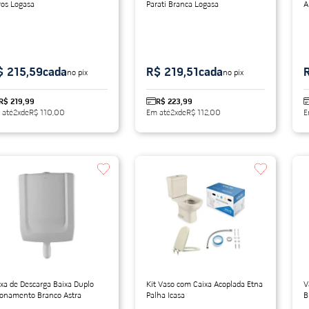
ros Logasa
Parati Branca Logasa
A
$ 215,59
cada
R$ 219,51
cada
no pix
no pix
R$ 219,99
R$ 223,99
 até
2
x
de
R$ 110,00
Em até
2
x
de
R$ 112,00
E
xa de Descarga Baixa Duplo
Kit Vaso com Caixa Acoplada Etna
V
ionamento Branco Astra
Palha Icasa
B