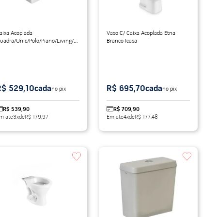
aixa Acoplada
Vaso C/ Caixa Acoplada Etna
uadra/Unic/Polo/Piano/Living/Axis
Branco Icasa
ranco Deca
R$ 529,10
cada
R$ 695,70
cada
no pix
no pix
R$ 539,90
R$ 709,90
m até
3
x
de
R$ 179,97
Em até
4
x
de
R$ 177,48