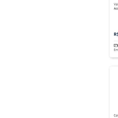
Vas
Aco
Bra
R
Em
Cai