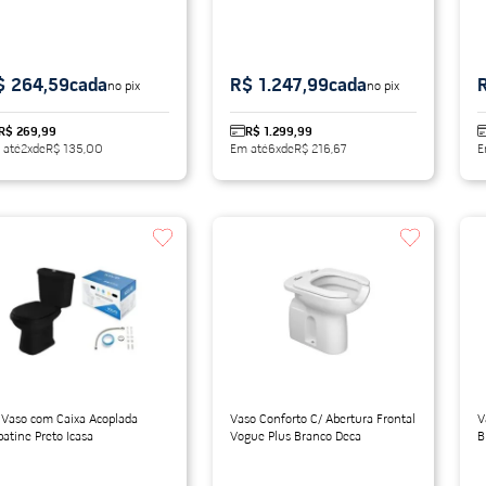
$ 264,59
cada
R$ 1.247,99
cada
no pix
no pix
R$ 269,99
R$ 1.299,99
 até
2
x
de
R$ 135,00
Em até
6
x
de
R$ 216,67
E
 Vaso com Caixa Acoplada
Vaso Conforto C/ Abertura Frontal
V
atine Preto Icasa
Vogue Plus Branco Deca
B