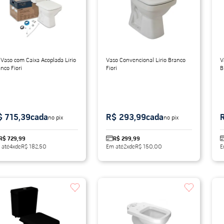
do
 Vaso com Caixa Acoplada Lírio
Vaso Convencional Lírio Branco
V
nco Fiori
Fiori
B
$ 715,39
cada
R$ 293,99
cada
no pix
no pix
R$ 729,99
R$ 299,99
 até
4
x
de
R$ 182,50
Em até
2
x
de
R$ 150,00
E