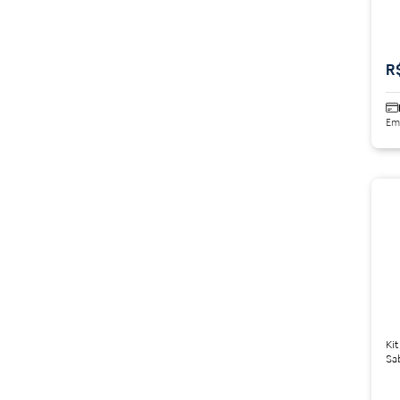
R
Em
Kit
Sab