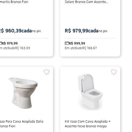
marilís Branco Fiori
Solare Branco Com Assento
Acqua
R$ 960,39
cada
R$ 979,99
cada
no pix
no pix
R$ 979,99
R$ 999,99
m até
6
x
de
R$ 163,33
Em até
6
x
de
R$ 166,67
aso Para Caixa Acoplada Dália
Kit Vaso Com Caixa Acoplada +
ranco Fiori
Assento Nexo branco Incepa