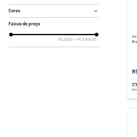
Vasos Convencionais
Celite
porcelanato acetina
10
º
Vaso para caixa
Cores
Deca
Caixa Para Vasos Acoplados
Branco
Icasa
Faixas de preço
Vasos Com Caixa Acoplada
Incepa
Kit
Fiori
R$ 29,00
–
R$ 3.915,00
Bra
Lorenzetti
Logasa
roca
KOHLER
R
Acqua lounge
Ver mais 4
Em