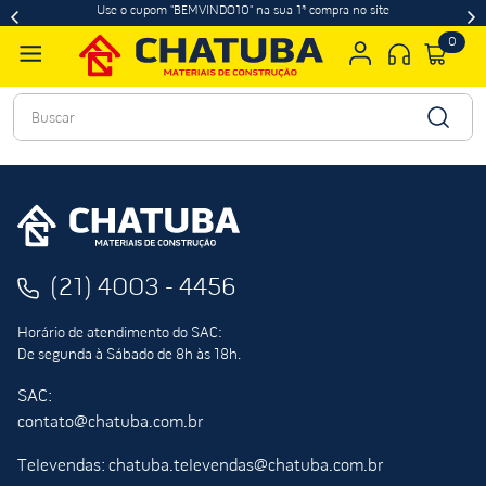
Use o cupom "BEMVINDO10" na sua 1ª compra no site
0
Buscar
(21) 4003 - 4456
Horário de atendimento do SAC:
De segunda à Sábado de 8h às 18h.
SAC:
contato@chatuba.com.br
Televendas: chatuba.televendas@chatuba.com.br