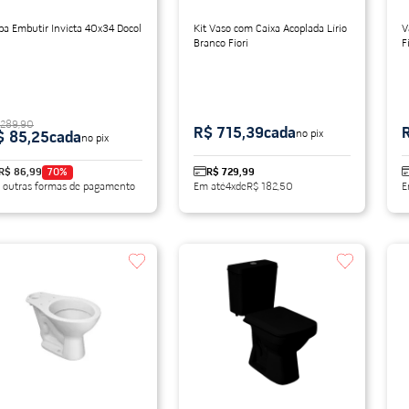
ba Embutir Invicta 40x34 Docol
Kit Vaso com Caixa Acoplada Lírio
V
Branco Fiori
F
 289,90
R$ 715,39
cada
no pix
$ 85,25
cada
no pix
R$ 86,99
70
%
R$ 729,99
 outras formas de pagamento
Em até
4
x
de
R$ 182,50
E