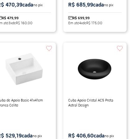
R$ 470,39
cada
R$ 685,99
cada
no pix
no pix
R$ 479,99
R$ 699,99
m até
3
x
de
R$ 160,00
Em até
4
x
de
R$ 175,00
uba de Apoio Basic 41x41cm
Cuba Apoio Cristal AC5 Preta
ranca Celite
Astral Design
R$ 529,19
cada
R$ 406,60
cada
no pix
no pix