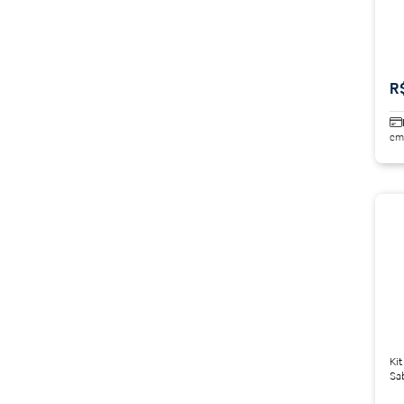
R
em
Kit
Sab