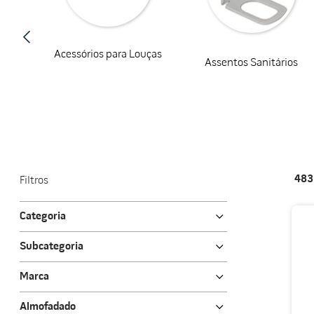
porcelanato acetina
10
º
Acessórios para Louças
Assentos Sanitários
48
Filtros
Categoria
Vasos sanitários
Subcategoria
Cubas
Cubas para banheiro
Assentos sanitários
Marca
Kit Vaso
Lavatórios
Deca
Vasos Convencionais
Almofadado
Tanques