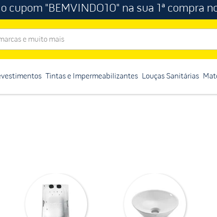
 o cupom "BEMVINDO10" na sua 1ª compra no
rcas e muito mais
evestimentos
Tintas e Impermeabilizantes
Louças Sanitárias
Mate