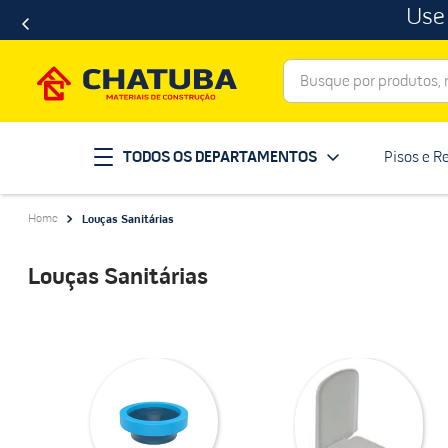
Use
Busque por produtos, ma
Termos mais buscados
TODOS OS DEPARTAMENTOS
Pisos e R
porcelanato
1
º
telha
2
º
Louças Sanitárias
revestimento
3
º
porta
4
º
Louças Sanitárias
tinta
5
º
massa corrida
6
º
chuveiro
7
º
vaso sanitário
8
º
telhas
9
º