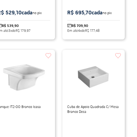
R$ 529,10
cada
R$ 695,70
cada
no pix
no pix
R$ 539,90
R$ 709,90
m até
3
x
de
R$ 179,97
Em até
4
x
de
R$ 177,48
anque IT2-00 Branco Icasa
Cuba de Apoio Quadrada C/ Mesa
Branco Deca