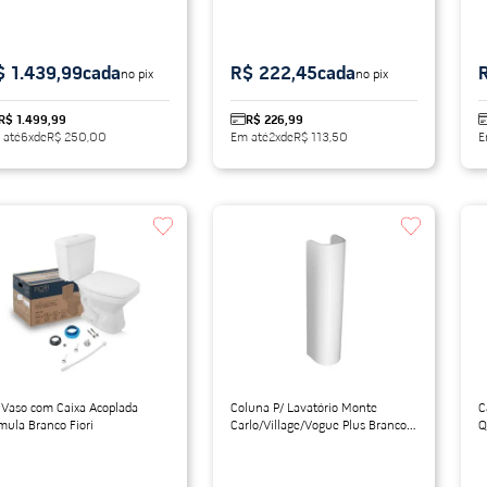
$ 1.439,99
cada
R$ 222,45
cada
no pix
no pix
R$ 1.499,99
R$ 226,99
 até
6
x
de
R$ 250,00
Em até
2
x
de
R$ 113,50
E
 Vaso com Caixa Acoplada
Coluna P/ Lavatório Monte
C
mula Branco Fiori
Carlo/Village/Vogue Plus Branco
Q
Deca
B