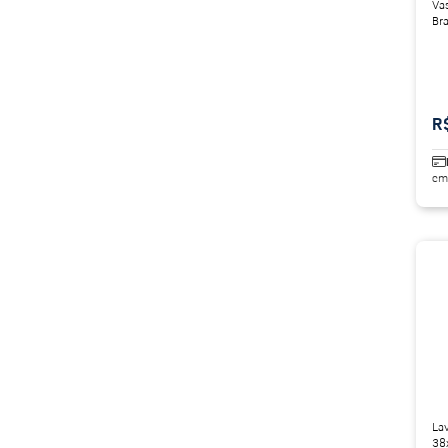
Vas
Br
R
em
La
38