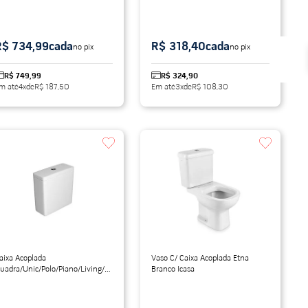
R$ 734,99
cada
R$ 318,40
cada
no pix
no pix
R$ 749,99
R$ 324,90
m até
4
x
de
R$ 187,50
Em até
3
x
de
R$ 108,30
aixa Acoplada
Vaso C/ Caixa Acoplada Etna
uadra/Unic/Polo/Piano/Living/Axis
Branco Icasa
ranco Deca