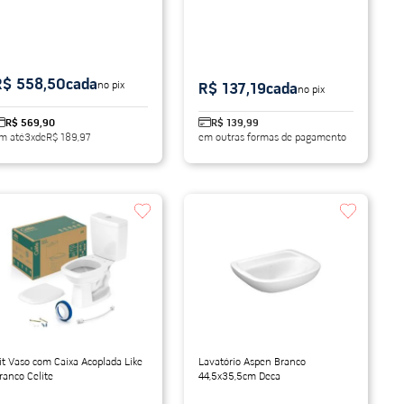
R$ 558,50
cada
no pix
R$ 137,19
cada
no pix
R$ 569,90
R$ 139,99
m até
3
x
de
R$ 189,97
em outras formas de pagamento
it Vaso com Caixa Acoplada Like
Lavatório Aspen Branco
ranco Celite
44,5x35,5cm Deca