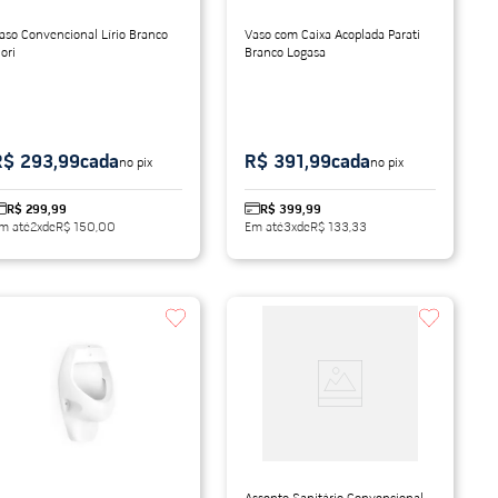
aso Convencional Lírio Branco
Vaso com Caixa Acoplada Parati
iori
Branco Logasa
R$ 293,99
cada
R$ 391,99
cada
no pix
no pix
R$ 299,99
R$ 399,99
m até
2
x
de
R$ 150,00
Em até
3
x
de
R$ 133,33