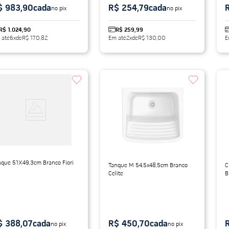
$ 983,90
cada
R$ 254,79
cada
no pix
no pix
R$ 1.024,90
R$ 259,99
 até
6
x
de
R$ 170,82
Em até
2
x
de
R$ 130,00
E
nque 51X49,3cm Branco Fiori
Tanque M 54,5x48,5cm Branco
C
Celite
B
$ 388,07
cada
R$ 450,70
cada
no pix
no pix