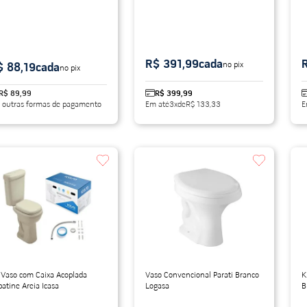
R$ 391,99
cada
no pix
$ 88,19
cada
no pix
R$ 89,99
R$ 399,99
 outras formas de pagamento
Em até
3
x
de
R$ 133,33
E
 Vaso com Caixa Acoplada
Vaso Convencional Parati Branco
K
atine Areia Icasa
Logasa
B