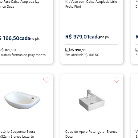
o Para Caixa Acoplada Izy
Kit Vaso com Caixa Acoplada Lírio
M
anco Deca
Preto Fiori
C
R$ 979,01
cada
no pix
$ 166,50
cada
no pix
R$ 169,90
R$ 998,99
 outras formas de pagamento
Em até
6
x
de
R$ 166,50
E
vatório Suspenso Evora
Cuba de Apoio Retangular Branca
V
x32cm Branco Luzarte
Deca
B