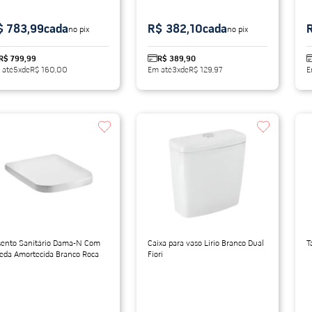
$ 783,99
cada
R$ 382,10
cada
no pix
no pix
R$ 799,99
R$ 389,90
 até
5
x
de
R$ 160,00
Em até
3
x
de
R$ 129,97
E
sento Sanitário Dama-N Com
Caixa para vaso Lirio Branco Dual
T
eda Amortecida Branco Roca
Fiori