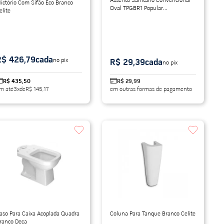
Assento Sanitário Convencional
ictório Com Sifão Eco Branco
Oval TPGBR1 Popular
elite
Polipropileno Branco Astra
R$ 426,79
cada
no pix
R$ 29,39
cada
no pix
R$ 435,50
R$ 29,99
m até
3
x
de
R$ 145,17
em outras formas de pagamento
aso Para Caixa Acoplada Quadra
Coluna Para Tanque Branco Celite
ranco Deca