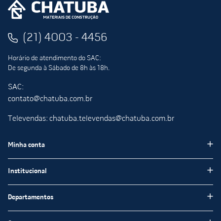
(21) 4003 - 4456
Horário de atendimento do SAC:
De segunda à Sábado de 8h às 18h.
SAC:
contato@chatuba.com.br
Televendas: chatuba.televendas@chatuba.com.br
Minha conta
Meus pedidos
Institucional
Minha Conta
Institucional
Departamentos
Meus favoritos
Blog Chatuba
Pisos e Revestimentos