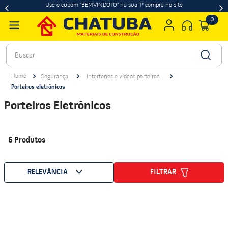
Use o cupom "BEMVINDO10" na sua 1ª compra no site
0
Buscar
Segurança
Interfones e vídeos porteiros
Porteiros eletrônicos
Porteiros Eletrônicos
6
Produtos
FILTRAR
RELEVÂNCIA