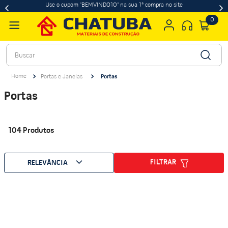
Use o cupom "BEMVINDO10" na sua 1ª compra no site
0
Buscar
Portas e Janelas
Portas
Portas
104
Produtos
FILTRAR
RELEVÂNCIA