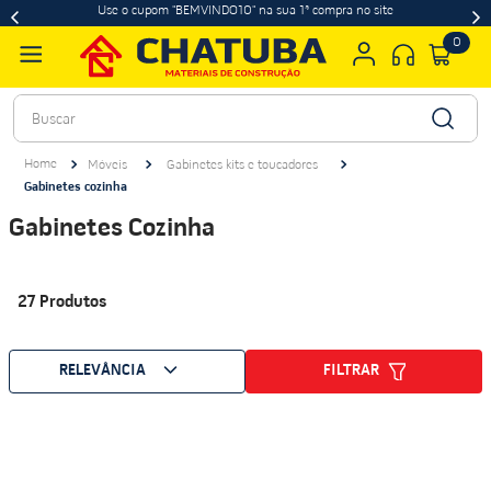
Use o cupom "BEMVINDO10" na sua 1ª compra no site
0
Buscar
Móveis
Gabinetes kits e toucadores
Gabinetes cozinha
Gabinetes Cozinha
27
Produtos
FILTRAR
RELEVÂNCIA