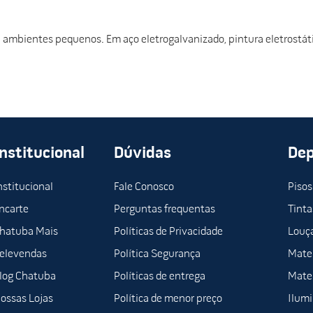
ambientes pequenos. Em aço eletrogalvanizado, pintura eletrostát
Institucional
Dúvidas
De
nstitucional
Fale Conosco
Pisos
ncarte
Perguntas frequentas
Tinta
hatuba Mais
Políticas de Privacidade
Louça
elevendas
Política Segurança
Mater
log Chatuba
Políticas de entrega
Mater
ossas Lojas
Política de menor preço
Ilum