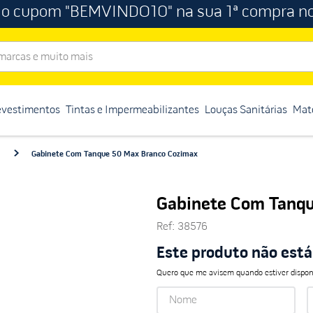
 o cupom "BEMVINDO10" na sua 1ª compra no
rcas e muito mais
evestimentos
Tintas e Impermeabilizantes
Louças Sanitárias
Mate
Gabinete Com Tanque 50 Max Branco Cozimax
Gabinete Com Tanqu
Ref
:
38576
Este produto não est
Quero que me avisem quando estiver dispon