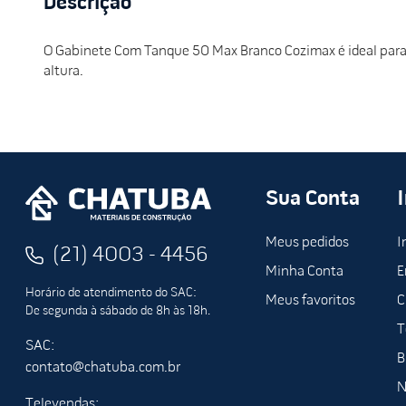
Descrição
O Gabinete Com Tanque 50 Max Branco Cozimax é ideal para 
altura.
Sua Conta
Meus pedidos
I
(21) 4003 - 4456
Minha Conta
E
Horário de atendimento do SAC:
Meus favoritos
C
De segunda à sábado de 8h às 18h.
T
SAC:
B
contato@chatuba.com.br
N
Televendas: