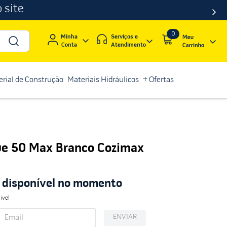
 site
0
Serviços e
Minha
Atendimento
Conta
rial de Construção
Materiais Hidráulicos
+ Ofertas
e 50 Max Branco Cozimax
á disponível no momento
ível
ENVIAR