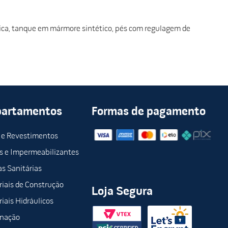
ica, tanque em mármore sintético, pés com regulagem de
partamentos
Formas de pagamento
 e Revestimentos
s e Impermeabilizantes
s Sanitárias
iais de Construção
Loja Segura
iais Hidráulicos
inação