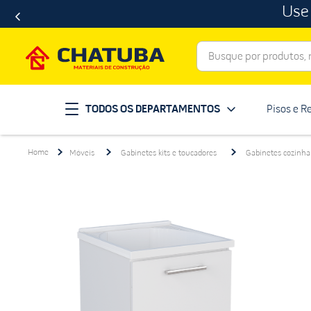
Use
Busque por produtos, ma
Termos mais buscados
TODOS OS DEPARTAMENTOS
Pisos e R
porcelanato
1
º
telha
2
º
Móveis
Gabinetes kits e toucadores
Gabinetes cozinha
revestimento
3
º
porta
4
º
tinta
5
º
massa corrida
6
º
chuveiro
7
º
vaso sanitário
8
º
telhas
9
º