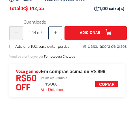
do
Total:
R$ 142,55
1,00
caixa(s)
Quantidade
ADICIONAR
Calculadora de pisos
Adicione 10% para evitar perdas
Vendido e entregue por
Fornecedora Chatuba
Em compras acima de R$ 999
Você ganhou
R$60
Válido até 31/08/26
PISO60
COPIAR
OFF
Ver Detalhes