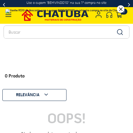
Use o cupom "BEMVINDO10" na sua 1ª compra no site
0
Buscar
0
Produto
RELEVÂNCIA
OOPS!