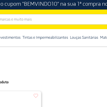
 o cupom "BEMVINDO10" na sua 1ª compra no
rcas e muito mais
evestimentos
Tintas e Impermeabilizantes
Louças Sanitárias
Mate
oduto