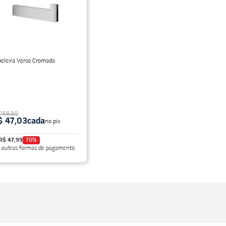
do
peleira Verso Cromada
 159,90
$ 47,03
cada
no pix
R$ 47,99
70
%
 outras formas de pagamento