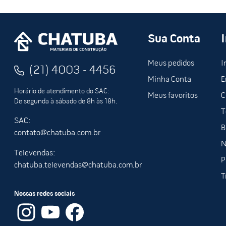
Sua Conta
Meus pedidos
I
(21) 4003 - 4456
Minha Conta
E
Horário de atendimento do SAC:
Meus favoritos
C
De segunda à sábado de 8h às 18h.
T
SAC:
B
contato@chatuba.com.br
N
Televendas:
P
chatuba.televendas@chatuba.com.br
T
Nossas redes sociais