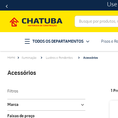
Use
Busque por produtos, ma
Termos mais buscados
TODOS OS DEPARTAMENTOS
Pisos e R
porcelanato
1
º
telha
2
º
Iluminação
Lustres e Pendentes
Acessórios
revestimento
3
º
porta
4
º
Acessórios
tinta
5
º
massa corrida
6
º
1
Pr
Filtros
chuveiro
7
º
Marca
vaso sanitário
8
º
roca
telhas
Faixas de preço
9
º