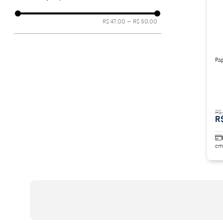
porcelanato acetina
10
º
R$ 47,00
–
R$ 50,00
Pa
R$
R
em