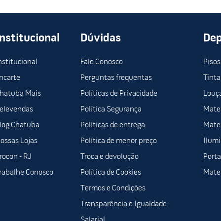
Institucional
Dúvidas
De
nstitucional
Fale Conosco
Pisos
ncarte
Perguntas frequentas
Tinta
hatuba Mais
Políticas de Privacidade
Louça
elevendas
Política Segurança
Mater
log Chatuba
Políticas de entrega
Mater
ossas Lojas
Política de menor preço
Ilum
rocon - RJ
Troca e devolução
Porta
rabalhe Conosco
Política de Cookies
Mater
Termos e Condições
Transparência e Igualdade
Salarial