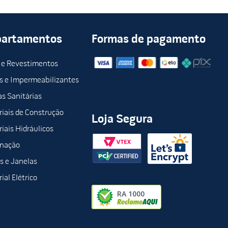
partamentos
Formas de pagamento
 e Revestimentos
s e Impermeabilizantes
s Sanitárias
iais de Construção
Loja Segura
iais Hidráulicos
inação
s e Janelas
ial Elétrico