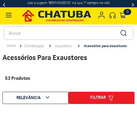
Use o cupom "BEMVINDO10" na sua 1ª compra no site
0
Buscar
Climatização
Exaustores
Acessórios para exaustores
Acessórios Para Exaustores
53
Produtos
FILTRAR
RELEVÂNCIA