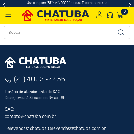
Use o cupom "BEMVINDO10" na sua 1ª compra no site
0
Buscar
(21) 4003 - 4456
Horário de atendimento do SAC:
De segunda à Sábado de 8h às 18h.
SAC:
contato@chatuba.com.br
Televendas: chatuba.televendas@chatuba.com.br