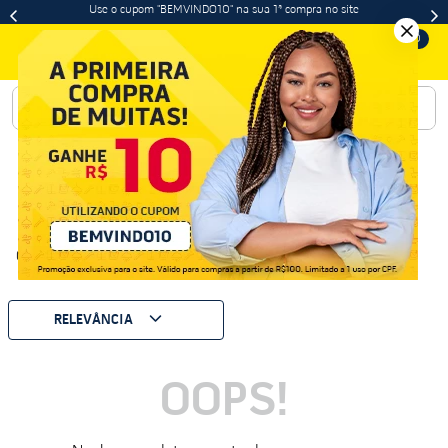
Use o cupom "BEMVINDO10" na sua 1ª compra no site
0
Buscar
0
Produto
RELEVÂNCIA
OOPS!