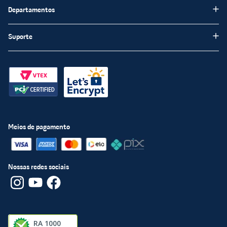
Institucional
Departamentos
Meus favoritos
Blog Chatuba
Pisos e Revestimentos
Suporte
Nossas Lojas
Tintas e Impermeabilizantes
Encarte
Fale Conosco
Louças Sanitárias
Trabalhe Conosco
Perguntas frequentas
Materiais de Construção
Chatuba Mais
Políticas de Privacidade
Materiais Hidráulicos
Compre e Retire
Política Segurança
Iluminação
Televendas
Políticas de entrega
Meios de pagamento
Portas e Janelas
Procon - RJ
Política de menor preço
Material Elétrico
Troca e devolução
Nossas redes sociais
Política de Cookies
Termos e Condições
Transparência e Igualdade Salarial