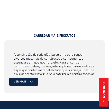
CARREGAR MAIS PRODUTOS
A construção da rede elétrica de uma obra requer
diversos
materiais de construção
e componentes
essenciais em qualquer projeto. Para encontrar
disjuntores, cabos, fusíveis, interruptores, caixas elétricas
e qualquer outro material elétrico que precisa, a Chatuba
é o lugar certo! Navegue pela categoria e confira todas as
opções disponíveis em nossa loja online!
VER MAIS
CONFIRA!
Disjuntores, tomadas e outros
materiais elétricos estão na
Chatuba!