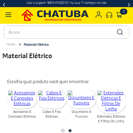
Use o cupom "BEMVINDO10" na sua 1ª compra no site
0
Buscar
Material Elétrico
Material Elétrico
Escolha qual produto você quer encontrar:
Acessórios E
Cabos E Fios
Disjuntores E
Conexões Elétricas
Elétricos
Fusíveis
Extensões Elétricas
E Filtros De Linha