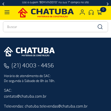
Use o cupom "BEMVINDO10" na sua 1ª compra no site
0
Buscar
(21) 4003 - 4456
Horário de atendimento do SAC:
De segunda à Sábado de 8h às 18h.
SAC:
contato@chatuba.com.br
Televendas: chatuba.televendas@chatuba.com.br