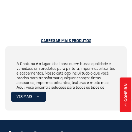
CARREGAR MAIS PRODUTOS
A Chatuba é o lugar ideal para quem busca qualidade e
variedade em produtos para pintura, impermeabilizantes
e acabamentos. Nosso catálogo inclui tudo o que você
precisa para transformar qualquer espaço: tintas,
acessórios, impermeabilizantes, texturas e muito mais.
CONFIRA!
Aqui, você encontra soluções para todos os tipos de
superfícies e estilos com a garantia de produtos de
VER MAIS
qualidade das melhores marcas.
Tintas e impermeabilizantes:
soluções completas para o seu
projeto