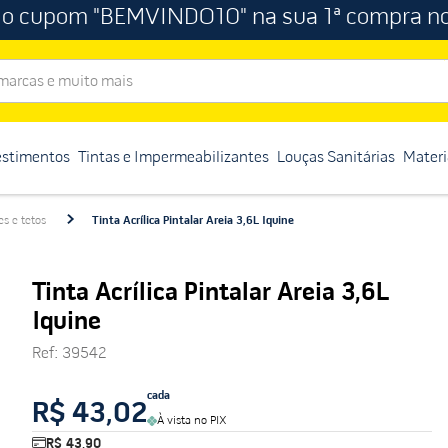
 o cupom "BEMVINDO10" na sua 1ª compra no
rcas e muito mais
estimentos
Tintas e Impermeabilizantes
Louças Sanitárias
Materi
es e tetos
Tinta Acrílica Pintalar Areia 3,6L Iquine
Tinta Acrílica Pintalar Areia 3,6L
Iquine
Ref
:
39542
cada
R$ 43,02
À vista no PIX
R$ 43,90