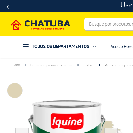
Use
Busque por produtos, ma
Termos mais buscados
TODOS OS DEPARTAMENTOS
Pisos e Rev
porcelanato
1
º
telha
2
º
Tintas e Impermeabilizantes
Tintas
Pintura para pared
revestimento
3
º
porta
4
º
tinta
5
º
massa corrida
6
º
chuveiro
7
º
vaso sanitário
8
º
telhas
9
º