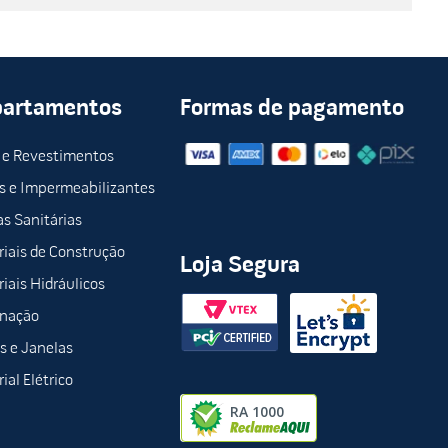
partamentos
Formas de pagamento
 e Revestimentos
s e Impermeabilizantes
s Sanitárias
iais de Construção
Loja Segura
iais Hidráulicos
inação
s e Janelas
ial Elétrico