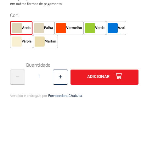
em outras formas de pagamento
do
Cor:
Areia
Palha
Vermelho
Verde
Azul
Pérola
Marfim
Quantidade
ADICIONAR
Vendido e entregue por
Fornecedora Chatuba