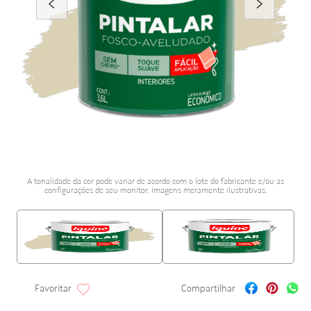
porcelanato acetina
10
º
A tonalidade da cor pode variar de acordo com o lote do fabricante e/ou as
configurações de seu monitor. Imagens meramente ilustrativas.