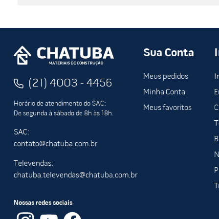
Sua Conta
Meus pedidos
I
(21) 4003 - 4456
Minha Conta
E
Horário de atendimento do SAC:
Meus favoritos
C
De segunda à sábado de 8h às 18h.
T
SAC:
B
contato@chatuba.com.br
N
Televendas:
P
chatuba.televendas@chatuba.com.br
T
Nossas redes sociais