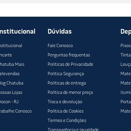
Institucional
Dúvidas
De
nstitucional
Fale Conosco
Pisos
ncarte
Perguntas frequentas
Tinta
hatuba Mais
Políticas de Privacidade
Louça
elevendas
Política Segurança
Mater
log Chatuba
Políticas de entrega
Mater
ossas Lojas
Política de menor preço
Ilum
rocon - RJ
Troca e devolução
Porta
rabalhe Conosco
Política de Cookies
Mater
Termos e Condições
Transparência e Igualdade