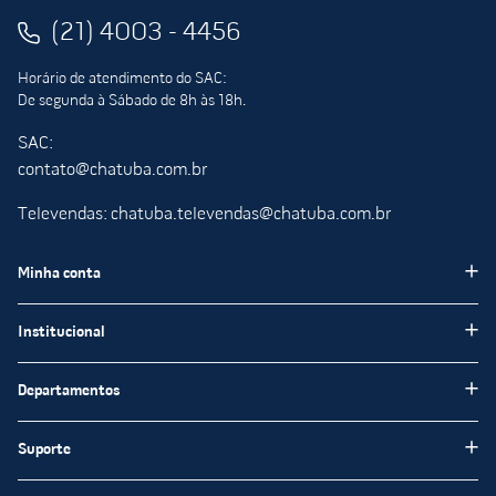
(21) 4003 - 4456
Horário de atendimento do SAC:
De segunda à Sábado de 8h às 18h.
SAC:
contato@chatuba.com.br
Televendas: chatuba.televendas@chatuba.com.br
Minha conta
Meus pedidos
Institucional
Minha Conta
Institucional
Departamentos
Meus favoritos
Blog Chatuba
Pisos e Revestimentos
Suporte
Nossas Lojas
Tintas e Impermeabilizantes
Encarte