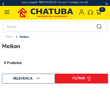
Use o cupom "BEMVINDO10" na sua 1ª compra no site
0
Buscar
Meikon
Meikon
5
Produtos
FILTRAR
RELEVÂNCIA