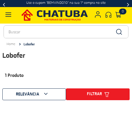
Use o cupom "BEMVINDO10" na sua 1ª compra no site
0
Buscar
Lobofer
Lobofer
1
Produto
FILTRAR
RELEVÂNCIA