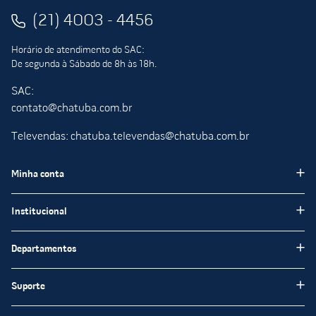
(21) 4003 - 4456
Horário de atendimento do SAC:
De segunda à Sábado de 8h às 18h.
SAC:
contato@chatuba.com.br
Televendas: chatuba.televendas@chatuba.com.br
Minha conta
Meus pedidos
Institucional
Minha Conta
Institucional
Departamentos
Meus favoritos
Blog Chatuba
Pisos e Revestimentos
Suporte
Nossas Lojas
Tintas e Impermeabilizantes
Encarte