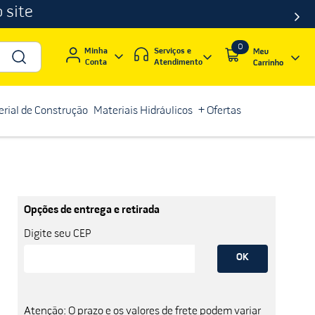
 site
0
Serviços e
Minha
Atendimento
Conta
rial de Construção
Materiais Hidráulicos
+ Ofertas
Opções de entrega e retirada
Digite seu CEP
OK
Atenção: O prazo e os valores de frete podem variar