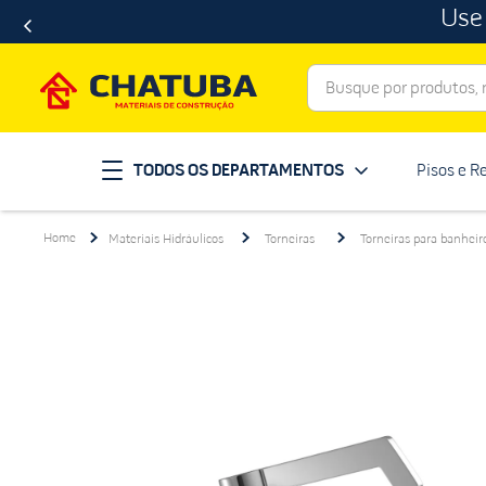
Use
Busque por produtos, ma
Termos mais buscados
TODOS OS DEPARTAMENTOS
Pisos e R
porcelanato
1
º
telha
2
º
Materiais Hidráulicos
Torneiras
Torneiras para banheir
revestimento
3
º
porta
4
º
tinta
5
º
massa corrida
6
º
chuveiro
7
º
vaso sanitário
8
º
telhas
9
º