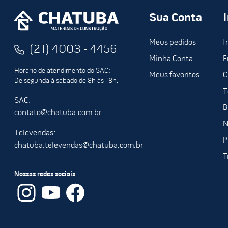
Largura: 50mm
Sua Conta
Meus pedidos
I
(21) 4003 - 4456
Minha Conta
E
Horário de atendimento do SAC:
Meus favoritos
C
De segunda à sábado de 8h às 18h.
T
SAC:
B
contato@chatuba.com.br
N
Televendas:
P
chatuba.televendas@chatuba.com.br
T
Nossas redes sociais