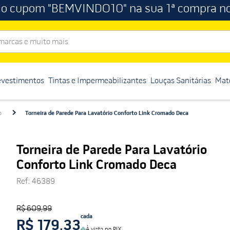
 o cupom "BEMVINDO10" na sua 1ª compra no
rcas e muito mais
evestimentos
Tintas e Impermeabilizantes
Louças Sanitárias
Mate
o
Torneira de Parede Para Lavatório Conforto Link Cromado Deca
Torneira de Parede Para Lavatório
Conforto Link Cromado Deca
Ref
:
46389
R$ 609,99
cada
R$ 179,33
À vista no PIX