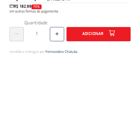
R$ 182,99
70
%
do
em outras formas de pagamento
Quantidade
ADICIONAR
Vendido e entregue por
Fornecedora Chatuba