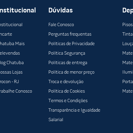
Institucional
Dúvidas
De
nstitucional
Fale Conosco
Pisos
ncarte
Perguntas frequentas
Tinta
hatuba Mais
Políticas de Privacidade
Louça
elevendas
Política Segurança
Mater
log Chatuba
Políticas de entrega
Mater
ossas Lojas
Política de menor preço
Ilum
rocon - RJ
Troca e devolução
Porta
rabalhe Conosco
Política de Cookies
Mater
Termos e Condições
Transparência e Igualdade
Salarial