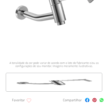
porcelanato acetina
10
º
A tonalidade da cor pode variar de acordo com o lote do fabricante e/ou as
configurações de seu monitor. Imagens meramente ilustrativas.