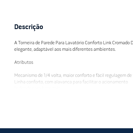
Descrição
A Torneira de Parede Para Lavatório Conforto Link Cromado D
elegante, adaptável aos mais diferentes ambientes.
Atributos
Mecanismo de 1/4 volta, maior conforto e fácil regulagem de
Linha conforto, com alavanca para facilitar o acionamento
Indicado para hospitais.
Indicado para ambientes públicos.
Dimensões
Altura: 157mm
Comprimento: 296mm