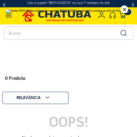
Use o cupom "BEMVINDO10" na sua 1ª compra no site
0
Buscar
0
Produto
RELEVÂNCIA
OOPS!