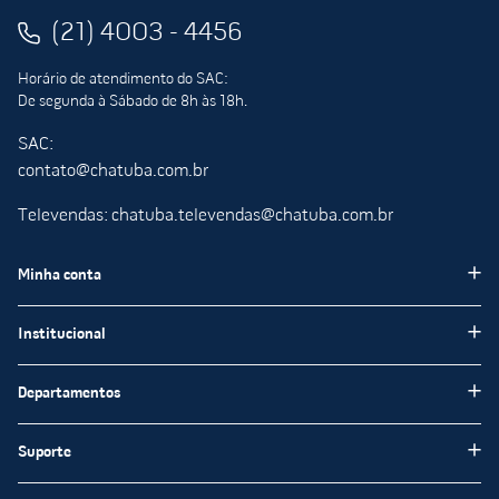
(21) 4003 - 4456
Horário de atendimento do SAC:
De segunda à Sábado de 8h às 18h.
SAC:
contato@chatuba.com.br
Televendas: chatuba.televendas@chatuba.com.br
Minha conta
Meus pedidos
Institucional
Minha Conta
Institucional
Departamentos
Meus favoritos
Blog Chatuba
Pisos e Revestimentos
Suporte
Nossas Lojas
Tintas e Impermeabilizantes
Encarte