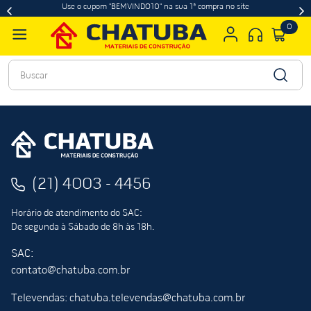
Use o cupom "BEMVINDO10" na sua 1ª compra no site
0
Buscar
(21) 4003 - 4456
Horário de atendimento do SAC:
De segunda à Sábado de 8h às 18h.
SAC:
contato@chatuba.com.br
Televendas: chatuba.televendas@chatuba.com.br