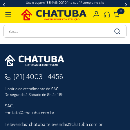
Use o cupom "BEMVINDO10" na sua 1ª compra no site
0
Buscar
(21) 4003 - 4456
Horário de atendimento do SAC:
De segunda à Sábado de 8h às 18h.
SAC:
contato@chatuba.com.br
Televendas: chatuba.televendas@chatuba.com.br