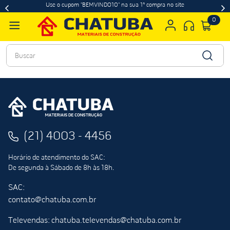
Use o cupom "BEMVINDO10" na sua 1ª compra no site
0
Buscar
(21) 4003 - 4456
Horário de atendimento do SAC:
De segunda à Sábado de 8h às 18h.
SAC:
contato@chatuba.com.br
Televendas: chatuba.televendas@chatuba.com.br