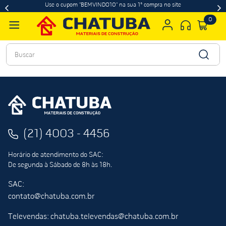
Use o cupom "BEMVINDO10" na sua 1ª compra no site
0
Buscar
(21) 4003 - 4456
Horário de atendimento do SAC:
De segunda à Sábado de 8h às 18h.
SAC:
contato@chatuba.com.br
Televendas: chatuba.televendas@chatuba.com.br