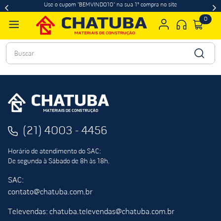
Use o cupom "BEMVINDO10" na sua 1ª compra no site
0
Buscar
(21) 4003 - 4456
Horário de atendimento do SAC:
De segunda à Sábado de 8h às 18h.
SAC:
contato@chatuba.com.br
Televendas: chatuba.televendas@chatuba.com.br