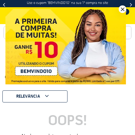
Use o cupom "BEMVINDO10" na sua 1ª compra no site
0
Buscar
0
Produto
RELEVÂNCIA
OOPS!