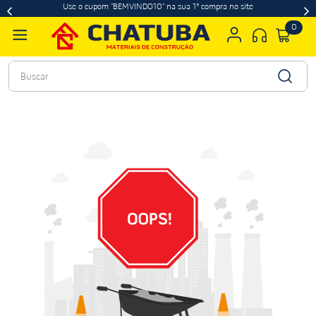
Use o cupom "BEMVINDO10" na sua 1ª compra no site
0
Buscar