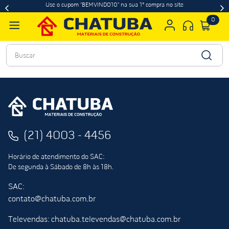
Use o cupom "BEMVINDO10" na sua 1ª compra no site
0
Buscar
(21) 4003 - 4456
Horário de atendimento do SAC:
De segunda à Sábado de 8h às 18h.
SAC:
contato@chatuba.com.br
Televendas: chatuba.televendas@chatuba.com.br