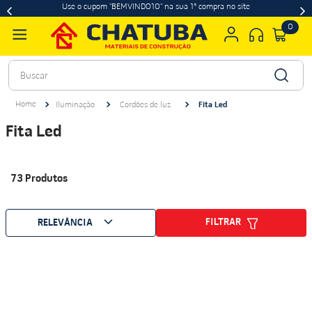
Use o cupom "BEMVINDO10" na sua 1ª compra no site
0
Buscar
Iluminação
Cordões de luz
Fita Led
Fita Led
73
Produtos
FILTRAR
RELEVÂNCIA