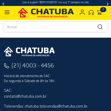
Use o cupom "BEMVINDO10" na sua 1ª compra no site
0
Buscar
(21) 4003 - 4456
Horário de atendimento do SAC:
De segunda à Sábado de 8h às 18h.
SAC:
contato@chatuba.com.br
Televendas: chatuba.televendas@chatuba.com.br