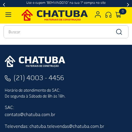
Use o cupom "BEMVINDO10" na sua 1ª compra no site
0
Buscar
(21) 4003 - 4456
Horário de atendimento do SAC:
De segunda à Sábado de 8h às 18h.
SAC:
contato@chatuba.com.br
Televendas: chatuba.televendas@chatuba.com.br