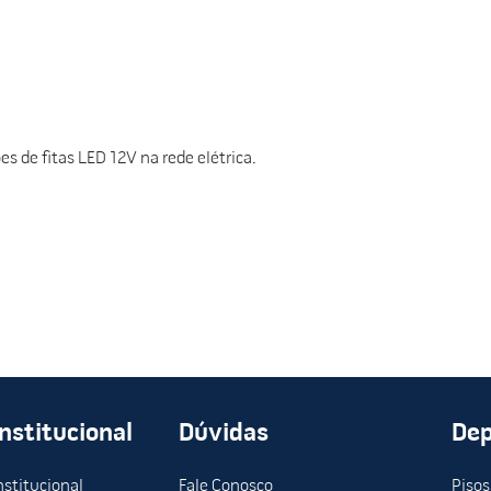
es de fitas LED 12V na rede elétrica.
Institucional
Dúvidas
De
nstitucional
Fale Conosco
Pisos