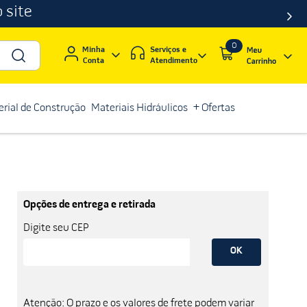
 site
0
Serviços e
Minha
Atendimento
Conta
rial de Construção
Materiais Hidráulicos
+ Ofertas
Opções de entrega e retirada
Digite seu CEP
OK
Atenção: O prazo e os valores de frete podem variar