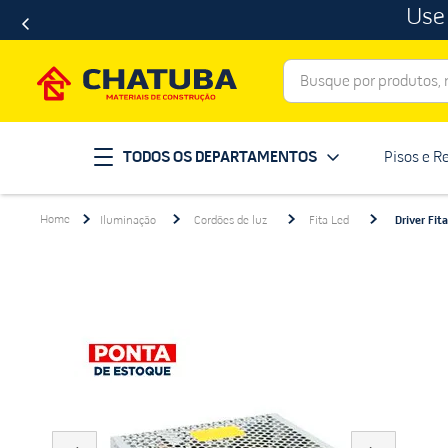
Use
Busque por produtos, ma
Termos mais buscados
TODOS OS DEPARTAMENTOS
Pisos e R
porcelanato
1
º
telha
2
º
Iluminação
Cordões de luz
Fita Led
Driver Fit
revestimento
3
º
porta
4
º
tinta
5
º
massa corrida
6
º
chuveiro
7
º
vaso sanitário
8
º
telhas
9
º