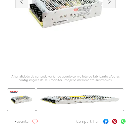
porcelanato acetina
10
º
A tonalidade da cor pode variar de acordo com o lote do fabricante e/ou as
configurações de seu monitor. Imagens meramente ilustrativas.