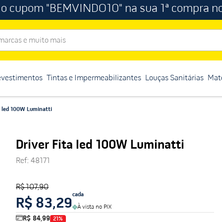
 o cupom "BEMVINDO10" na sua 1ª compra no
rcas e muito mais
evestimentos
Tintas e Impermeabilizantes
Louças Sanitárias
Mate
a led 100W Luminatti
Driver Fita led 100W Luminatti
Ref
:
48171
R$ 107,90
cada
R$ 83,29
À vista no PIX
R$ 84,99
21
%