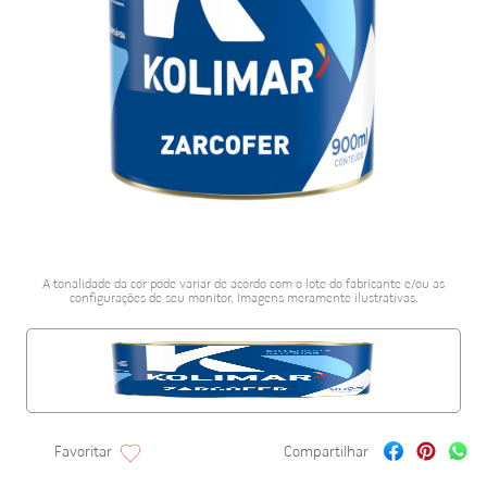
porcelanato acetina
10
º
A tonalidade da cor pode variar de acordo com o lote do fabricante e/ou as
configurações de seu monitor. Imagens meramente ilustrativas.