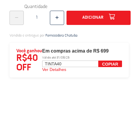
Quantidade
do
ADICIONAR
Vendido e entregue por
Fornecedora Chatuba
Em compras acima de R$ 699
Você ganhou
R$40
Válido até 31/08/26
TINTA40
COPIAR
OFF
Ver Detalhes