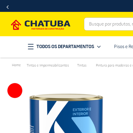
Busque por produtos, ma
Termos mais buscados
TODOS OS DEPARTAMENTOS
Pisos e R
porcelanato
1
º
telha
2
º
Tintas e Impermeabilizantes
Tintas
Pintura para madeiras e
revestimento
3
º
porta
4
º
tinta
5
º
massa corrida
6
º
chuveiro
7
º
vaso sanitário
8
º
telhas
9
º