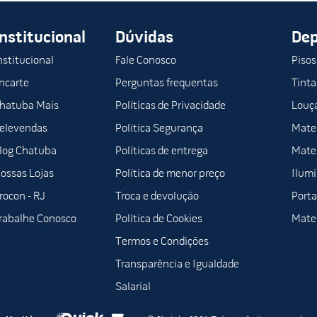
Institucional
Dúvidas
De
nstitucional
Fale Conosco
Pisos
ncarte
Perguntas frequentas
Tinta
hatuba Mais
Políticas de Privacidade
Louça
elevendas
Política Segurança
Mater
log Chatuba
Políticas de entrega
Mater
ossas Lojas
Política de menor preço
Ilum
rocon - RJ
Troca e devolução
Porta
rabalhe Conosco
Política de Cookies
Mater
Termos e Condições
Transparência e Igualdade
Salarial