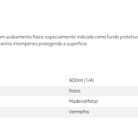
m acabamento fosco, especialmente indicado como fundo protetivo po
contra intempéries protegendo a superfície.
900ml (1/4)
Fosco
Madeira
Metal
Vermelho