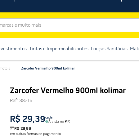
rcas e muito mais
evestimentos
Tintas e Impermeabilizantes
Louças Sanitárias
Mate
 metais
Zarcofer Vermelho 900ml kolimar
Zarcofer Vermelho 900ml kolimar
Ref
:
38216
R$ 29,39
cada
À vista no PIX
R$ 29,99
em outras formas de pagamento