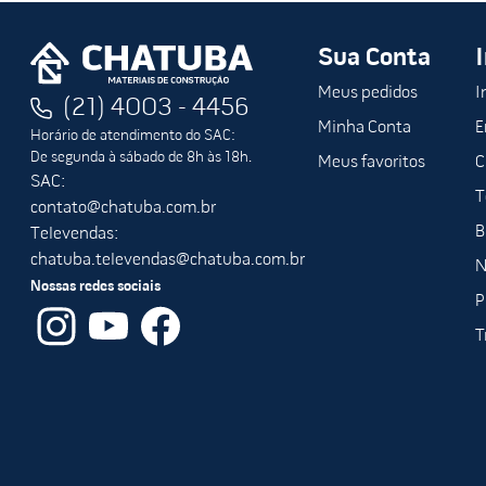
Sua Conta
Meus pedidos
I
(21) 4003 - 4456
Minha Conta
E
Horário de atendimento do SAC:
De segunda à sábado de 8h às 18h.
Meus favoritos
C
SAC:
T
contato@chatuba.com.br
B
Televendas:
chatuba.televendas@chatuba.com.br
N
Nossas redes sociais
P
T