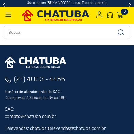
Use o cupom "BEMVINDO10" na sua 1ª compra no site
0
Buscar
(21) 4003 - 4456
Horário de atendimento do SAC:
De segunda à Sábado de 8h às 18h.
SAC:
contato@chatuba.com.br
Televendas: chatuba.televendas@chatuba.com.br