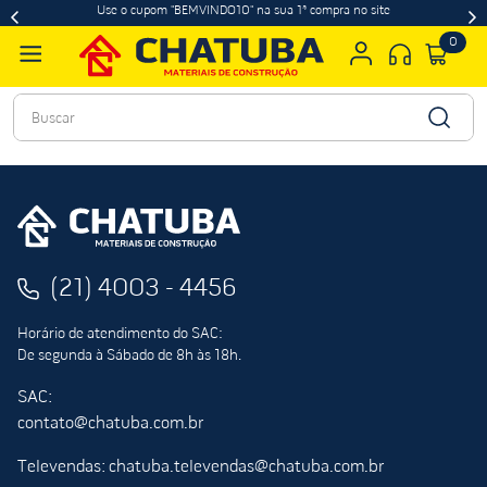
Use o cupom "BEMVINDO10" na sua 1ª compra no site
0
Buscar
(21) 4003 - 4456
Horário de atendimento do SAC:
De segunda à Sábado de 8h às 18h.
SAC:
contato@chatuba.com.br
Televendas: chatuba.televendas@chatuba.com.br