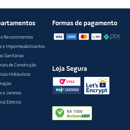
partamentos
Formas de pagamento
 e Revestimentos
s e Impermeabilizantes
s Sanitárias
iais de Construção
Loja Segura
iais Hidráulicos
inação
s e Janelas
ial Elétrico