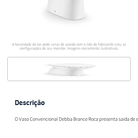
porcelanato acetina
10
º
A tonalidade da cor pode variar de acordo com o lote do fabricante e/ou as
configurações de seu monitor. Imagens meramente ilustrativas.
Descrição
O Vaso Convencional Debba Branco Roca presenta saída de esg