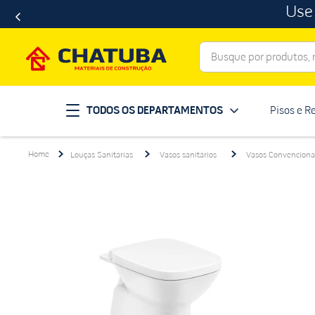
Use
Busque por produtos, ma
Termos mais buscados
TODOS OS DEPARTAMENTOS
Pisos e R
porcelanato
1
º
telha
2
º
Louças Sanitárias
Vasos sanitários
Vasos Convenciona
revestimento
3
º
porta
4
º
tinta
5
º
massa corrida
6
º
chuveiro
7
º
vaso sanitário
8
º
telhas
9
º