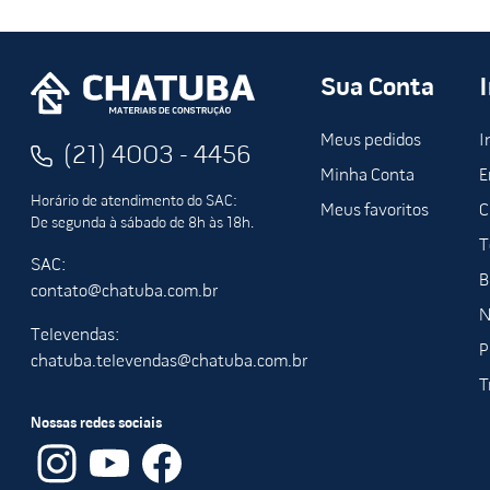
Sua Conta
Meus pedidos
I
(21) 4003 - 4456
Minha Conta
E
Horário de atendimento do SAC:
Meus favoritos
C
De segunda à sábado de 8h às 18h.
T
SAC:
B
contato@chatuba.com.br
N
Televendas:
P
chatuba.televendas@chatuba.com.br
T
Nossas redes sociais