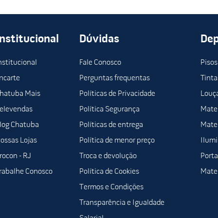
Institucional
Dúvidas
De
nstitucional
Fale Conosco
Pisos
ncarte
Perguntas frequentas
Tinta
hatuba Mais
Políticas de Privacidade
Louça
elevendas
Política Segurança
Mater
log Chatuba
Políticas de entrega
Mater
ossas Lojas
Política de menor preço
Ilum
rocon - RJ
Troca e devolução
Porta
rabalhe Conosco
Política de Cookies
Mater
Termos e Condições
Transparência e Igualdade