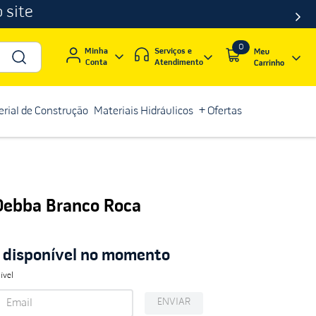
 site
0
Serviços e
Minha
Atendimento
Conta
rial de Construção
Materiais Hidráulicos
+ Ofertas
Debba Branco Roca
á disponível no momento
ível
ENVIAR