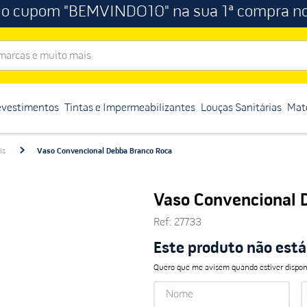
 o cupom "BEMVINDO10" na sua 1ª compra no
rcas e muito mais
evestimentos
Tintas e Impermeabilizantes
Louças Sanitárias
Mate
is
Vaso Convencional Debba Branco Roca
Vaso Convencional 
Ref
:
27733
Este produto não est
Quero que me avisem quando estiver dispon