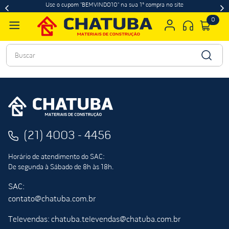
Use o cupom "BEMVINDO10" na sua 1ª compra no site
0
Buscar
(21) 4003 - 4456
Horário de atendimento do SAC:
De segunda à Sábado de 8h às 18h.
SAC:
contato@chatuba.com.br
Televendas: chatuba.televendas@chatuba.com.br