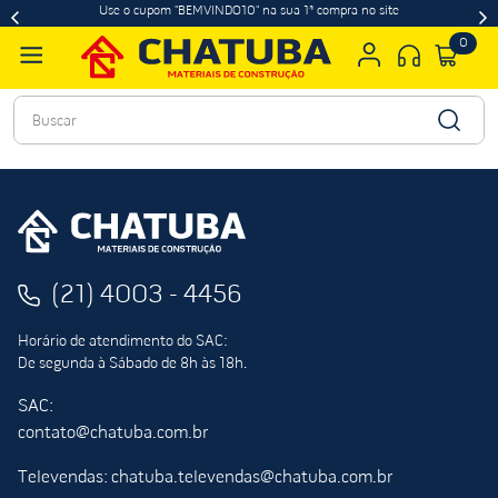
Use o cupom "BEMVINDO10" na sua 1ª compra no site
0
Buscar
(21) 4003 - 4456
Horário de atendimento do SAC:
De segunda à Sábado de 8h às 18h.
SAC:
contato@chatuba.com.br
Televendas: chatuba.televendas@chatuba.com.br