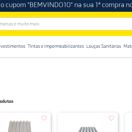
 o cupom "BEMVINDO10" na sua 1ª compra no
rcas e muito mais
evestimentos
Tintas e Impermeabilizantes
Louças Sanitárias
Mate
odutos