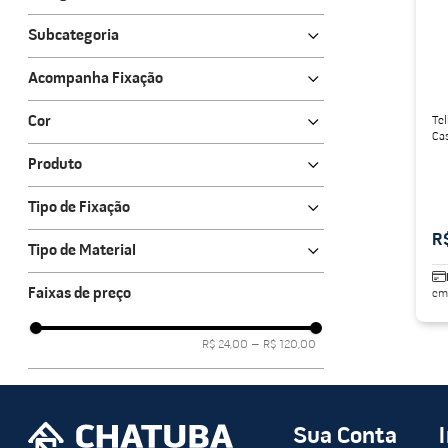
Telhas e calhas
porcelanato acetina
10
º
Subcategoria
Telhas de fibrocimento
Acompanha Fixação
Não
Cor
Te
Cas
Cinza
Produto
Telha Ondulada
Tipo de Fixação
R
Sobreposição ondulada
Tipo de Material
Fibrocimento
Faixas de preço
em
R$ 24,00
–
R$ 120,00
Sua Conta