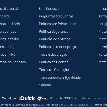
nstitucional
Fale Conosco
Pisos
ncarte
Perguntas frequentas
Tinta
hatuba Mais
Políticas de Privacidade
Louça
elevendas
Política Segurança
Mater
log Chatuba
Políticas de entrega
Mater
ossas Lojas
Política de menor preço
Ilum
rocon - RJ
Troca e devolução
Porta
rabalhe Conosco
Política de Cookies
Mater
Termos e Condições
Transparência e Igualdade
Salarial
Mantido por
© Chatuba 2024. Todos os direitos reservados.
 Fornecedora Chatuba de Nilópolis SA., Inscrita no CNPJ 29.911.559/0001-55, Estrada Ge