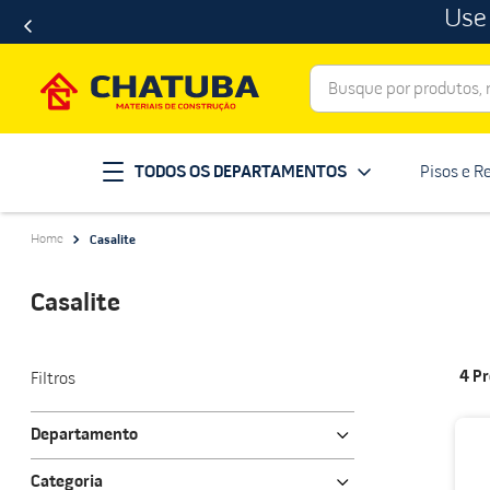
Use
Busque por produtos, ma
Termos mais buscados
TODOS OS DEPARTAMENTOS
Pisos e R
porcelanato
1
º
telha
2
º
Casalite
revestimento
3
º
porta
4
º
Casalite
tinta
5
º
massa corrida
6
º
4
Pr
Filtros
chuveiro
7
º
Departamento
vaso sanitário
8
º
Material de Construção
telhas
Categoria
9
º