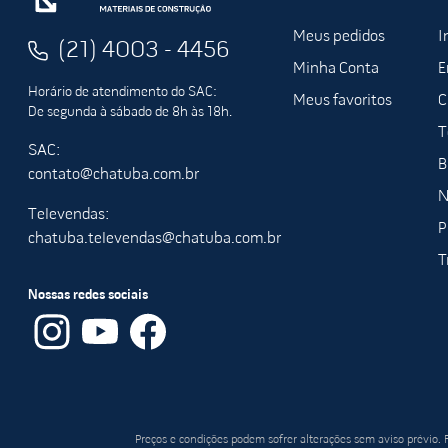
Meus pedidos
I
(21) 4003 - 4456
Minha Conta
E
Horário de atendimento do SAC:
Meus favoritos
C
De segunda à sábado de 8h às 18h.
T
SAC:
B
contato@chatuba.com.br
N
Televendas:
P
chatuba.televendas@chatuba.com.br
T
Nossas redes sociais
Preços e condições podem sofrer alterações sem aviso prévio.