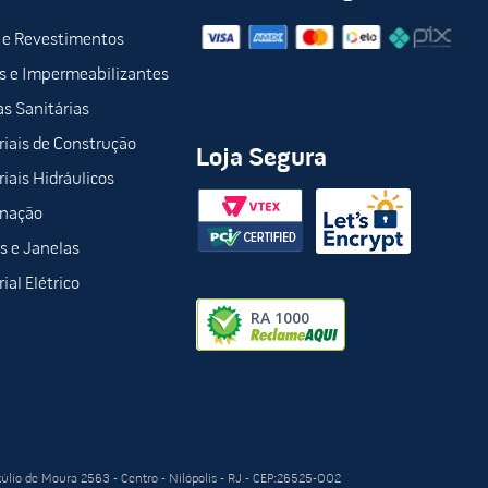
 e Revestimentos
s e Impermeabilizantes
s Sanitárias
iais de Construção
Loja Segura
iais Hidráulicos
inação
s e Janelas
ial Elétrico
túlio de Moura 2563 - Centro - Nilópolis - RJ - CEP:26525-002