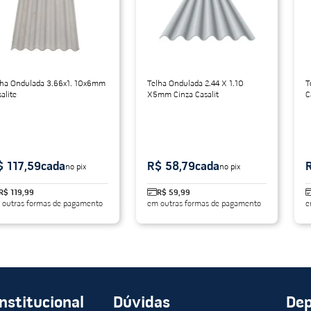
do
lha Ondulada 3.66x1. 10x6mm
Telha Ondulada 2.44 X 1.10
T
alite
X5mm Cinza Casalit
C
$ 117,59
cada
R$ 58,79
cada
no pix
no pix
R$ 119,99
R$ 59,99
 outras formas de pagamento
em outras formas de pagamento
e
Institucional
Dúvidas
De