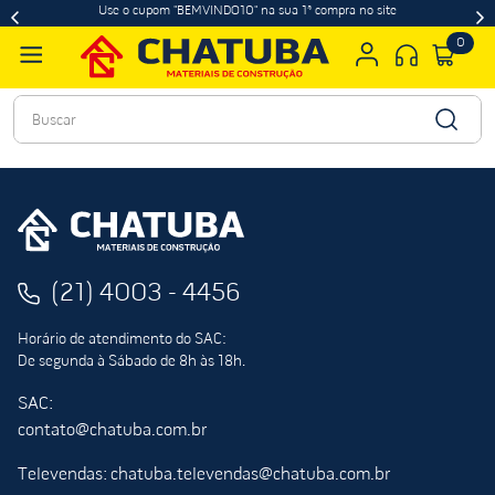
Use o cupom "BEMVINDO10" na sua 1ª compra no site
0
Buscar
(21) 4003 - 4456
Horário de atendimento do SAC:
De segunda à Sábado de 8h às 18h.
SAC:
contato@chatuba.com.br
Televendas: chatuba.televendas@chatuba.com.br