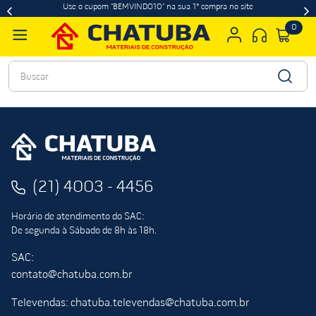
Use o cupom "BEMVINDO10" na sua 1ª compra no site
0
Buscar
(21) 4003 - 4456
Horário de atendimento do SAC:
De segunda à Sábado de 8h às 18h.
SAC:
contato@chatuba.com.br
Televendas: chatuba.televendas@chatuba.com.br