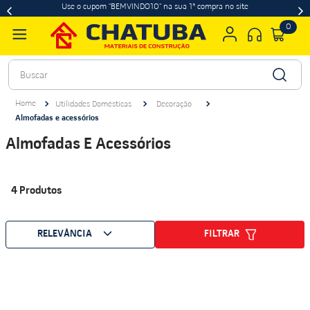
Use o cupom "BEMVINDO10" na sua 1ª compra no site
0
Buscar
Utilidades Domésticas
Decoração
Almofadas e acessórios
Almofadas E Acessórios
4
Produtos
FILTRAR
RELEVÂNCIA