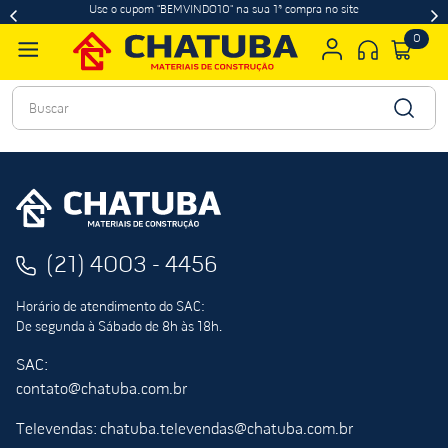
Use o cupom "BEMVINDO10" na sua 1ª compra no site
0
Buscar
(21) 4003 - 4456
Horário de atendimento do SAC:
De segunda à Sábado de 8h às 18h.
SAC:
contato@chatuba.com.br
Televendas: chatuba.televendas@chatuba.com.br