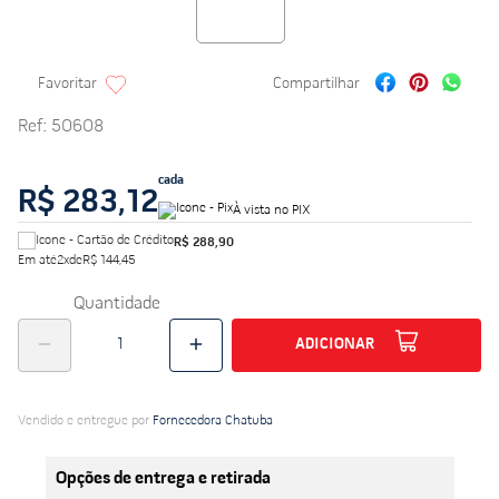
Ref
:
50608
cada
R$ 283,12
À vista no PIX
R$ 288,90
Em até
2
x
de
R$ 144,45
Quantidade
ADICIONAR
Vendido e entregue por
Fornecedora Chatuba
Opções de entrega e retirada