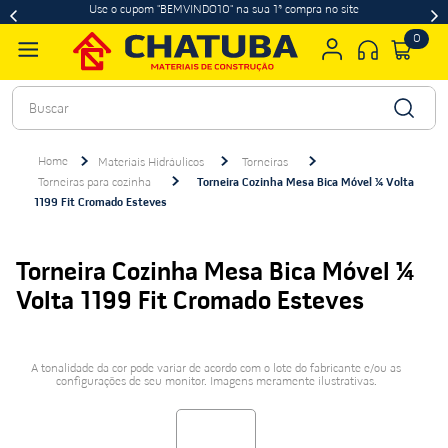
Use o cupom "BEMVINDO10" na sua 1ª compra no site
0
Buscar
Materiais Hidráulicos
Torneiras
Torneiras para cozinha
Torneira Cozinha Mesa Bica Móvel ¼ Volta
1199 Fit Cromado Esteves
Torneira Cozinha Mesa Bica Móvel ¼
Volta 1199 Fit Cromado Esteves
A tonalidade da cor pode variar de acordo com o lote do fabricante e/ou as
configurações de seu monitor. Imagens meramente ilustrativas.