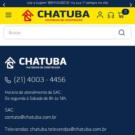
Use o cupom "BEMVINDO10" na sua 1ª compra no site
0
Buscar
(21) 4003 - 4456
Horário de atendimento do SAC:
De segunda à Sábado de 8h às 18h.
SAC:
contato@chatuba.com.br
Televendas: chatuba.televendas@chatuba.com.br