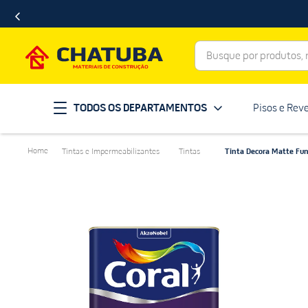
Busque por produtos, ma
Termos mais buscados
TODOS OS DEPARTAMENTOS
Pisos e Rev
porcelanato
1
º
telha
2
º
Tintas e Impermeabilizantes
Tintas
Tinta Decora Matte Fun
revestimento
3
º
porta
4
º
tinta
5
º
massa corrida
6
º
chuveiro
7
º
vaso sanitário
8
º
telhas
9
º