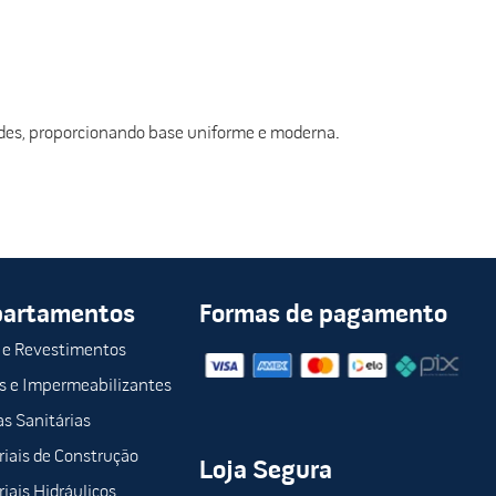
edes, proporcionando base uniforme e moderna.
partamentos
Formas de pagamento
 e Revestimentos
s e Impermeabilizantes
s Sanitárias
iais de Construção
Loja Segura
iais Hidráulicos