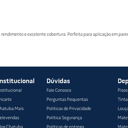
 rendimento e excelente cobertura. Perfeita para aplicação em par
Institucional
Dúvidas
De
nstitucional
Fale Conosco
Pisos
ncarte
Perguntas frequentas
Tinta
hatuba Mais
Políticas de Privacidade
Louça
elevendas
Política Segurança
Mater
log Chatuba
Políticas de entrega
Mater