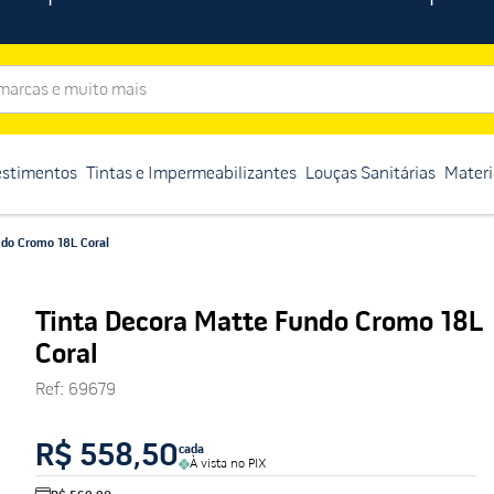
rcas e muito mais
estimentos
Tintas e Impermeabilizantes
Louças Sanitárias
Materi
do Cromo 18L Coral
Tinta Decora Matte Fundo Cromo 18L
Coral
Ref
:
69679
R$ 558,50
cada
À vista no PIX