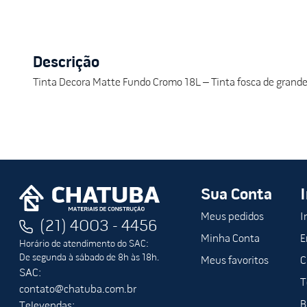
Descrição
Tinta Decora Matte Fundo Cromo 18L – Tinta fosca de grande
Sua Conta
Meus pedidos
I
(21) 4003 - 4456
Minha Conta
E
Horário de atendimento do SAC:
De segunda à sábado de 8h às 18h.
Meus favoritos
C
SAC:
T
contato@chatuba.com.br
B
Televendas: