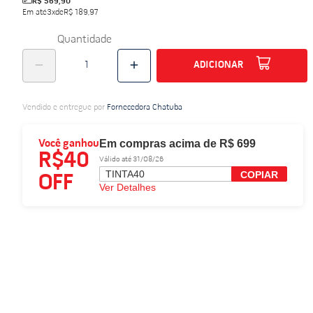
R$ 569,90
Em até
3
x
de
R$ 189,97
do
Quantidade
ADICIONAR
Vendido e entregue por
Fornecedora Chatuba
Em compras acima de R$ 699
Você ganhou
R$40
Válido até 31/08/26
TINTA40
COPIAR
OFF
Ver Detalhes