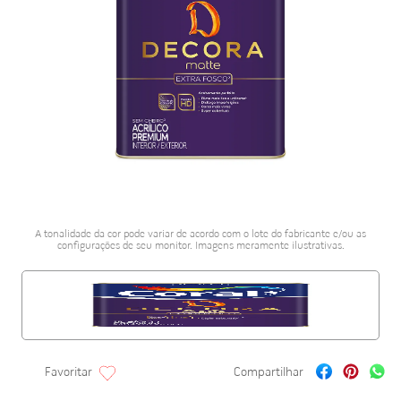
porcelanato acetina
10
º
A tonalidade da cor pode variar de acordo com o lote do fabricante e/ou as
configurações de seu monitor. Imagens meramente ilustrativas.